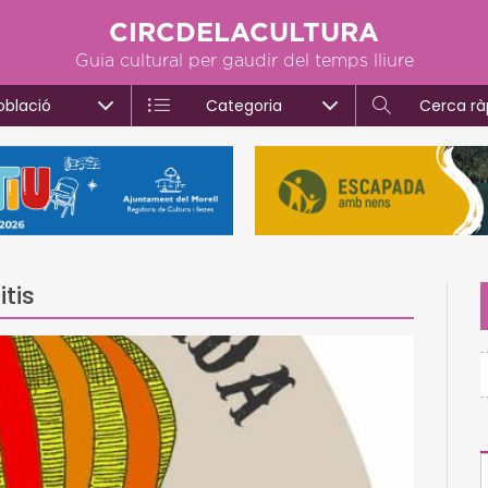
CIRCDELACULTURA
Guia cultural per gaudir del temps lliure
oblació
Categoria
Cerca rà
tis