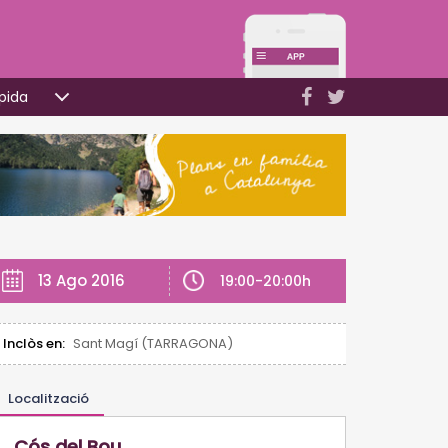
pida
13 Ago 2016
19:00-20:00h
Inclòs en:
Sant Magí (TARRAGONA)
Localització
Cós del Bou