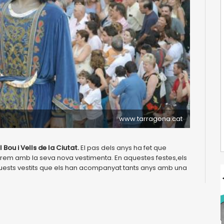
www.tarragona.cat
Bou i Vells de la Ciutat.
El pas dels anys ha fet que
veurem amb la seva nova vestimenta. En aquestes festes,els
uests vestits que els han acompanyat tants anys amb una