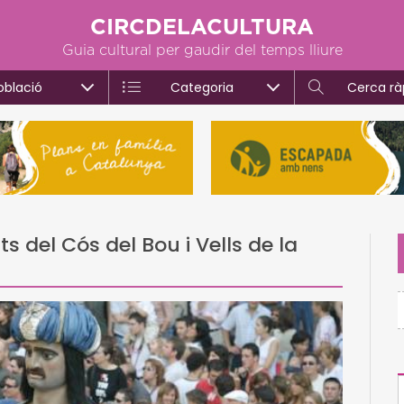
CIRCDELACULTURA
Guia cultural per gaudir del temps lliure
oblació
Categoria
Cerca rà
s del Cós del Bou i Vells de la