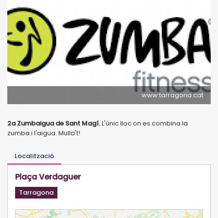
www.tarragona.cat
2a Zumbaigua de Sant Magí.
L'únic lloc on es combina la
zumba i l'aigua. Mulla't!
Localització
Plaça Verdaguer
Tarragona