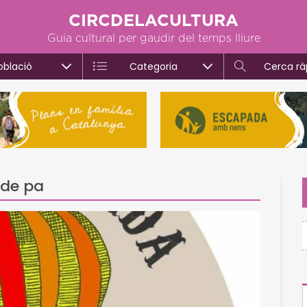
CIRCDELACULTURA
Guia cultural per gaudir del temps lliure
oblació
Categoria
Cerca rà
 de pa