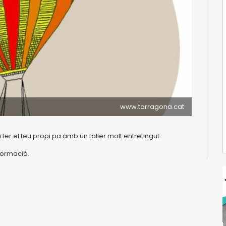
www.tarragona.cat
 fer el teu propi pa amb un taller molt entretingut.
nformació.