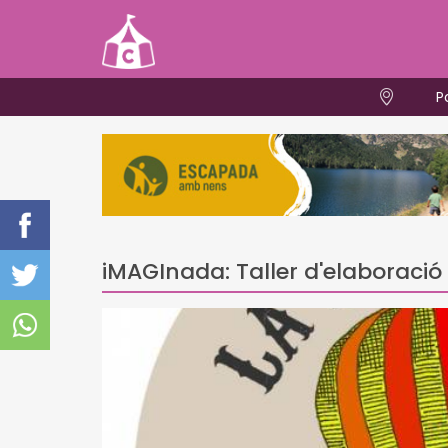
P
iMAGInada: Taller d'elaboració