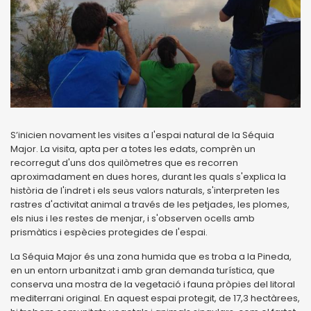
S’inicien novament les visites a l'espai natural de la Séquia
Major. La visita, apta per a totes les edats, comprèn un
recorregut d'uns dos quilòmetres que es recorren
aproximadament en dues hores, durant les quals s'explica la
història de l'indret i els seus valors naturals, s'interpreten les
rastres d'activitat animal a través de les petjades, les plomes,
els nius i les restes de menjar, i s'observen ocells amb
prismàtics i espècies protegides de l'espai.
La Séquia Major és una zona humida que es troba a la Pineda,
en un entorn urbanitzat i amb gran demanda turística, que
conserva una mostra de la vegetació i fauna pròpies del litoral
mediterrani original. En aquest espai protegit, de 17,3 hectàrees,