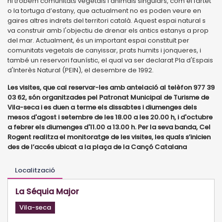
hi trobem comunitats vegetals i animals singulars, com el fartet
o la tortuga d’estany, que actualment no es poden veure en
gaires altres indrets del territori català. Aquest espai natural s
va construir amb l'objectiu de drenar els antics estanys a prop
del mar. Actualment, és un important espai constituït per
comunitats vegetals de canyissar, prats humits i jonqueres, i
també un reservori faunístic, el qual va ser declarat Pla d'Espais
d'Interès Natural (PEIN), el desembre de 1992.
Les visites, que cal reservar-les amb antelació al telèfon 977 39
03 62, són organitzades pel Patronat Municipal de Turisme de
Vila-seca i es duen a terme els dissabtes i diumenges dels
mesos d'agost i setembre de les 18.00 a les 20.00 h, i d'octubre
a febrer els diumenges d'11.00 a 13.00 h. Per la seva banda, Cel
Rogent realitza el monitoratge de les visites, les quals s’inicien
des de l’accés ubicat a la plaça de la Cançó Catalana
Localització
La Séquia Major
Vila-seca