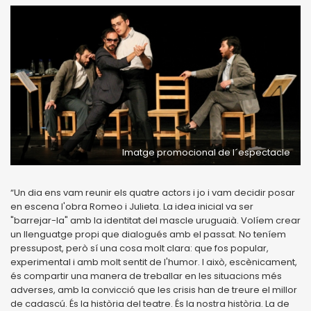
Imatge promocional de l´espectacle
“Un dia ens vam reunir els quatre actors i jo i vam decidir posar
en escena l'obra Romeo i Julieta. La idea inicial va ser
"barrejar-la" amb la identitat del mascle uruguaià. Volíem crear
un llenguatge propi que dialogués amb el passat. No teníem
pressupost, però sí una cosa molt clara: que fos popular,
experimental i amb molt sentit de l'humor. I això, escènicament,
és compartir una manera de treballar en les situacions més
adverses, amb la convicció que les crisis han de treure el millor
de cadascú. És la història del teatre. És la nostra història. La de