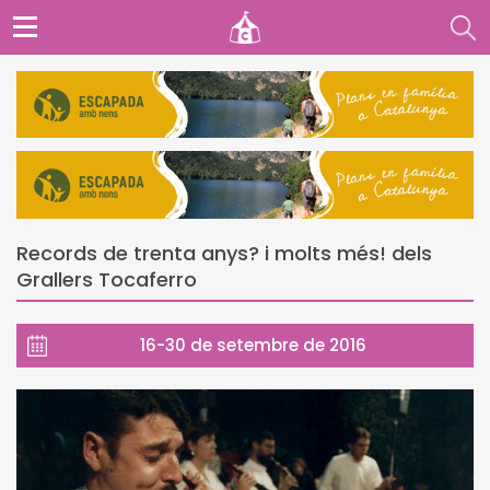
Records de trenta anys? i molts més! dels
Grallers Tocaferro
16-30 de setembre de 2016