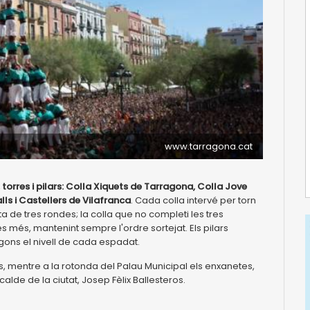
www.tarragona.cat
torres i pilars: Colla Xiquets de Tarragona, Colla Jove
ls i Castellers de Vilafranca
. Cada colla intervé per torn
ta de tres rondes; la colla que no completi les tres
es més, mantenint sempre l'ordre sortejat. Els pilars
gons el nivell de cada espadat.
s, mentre a la rotonda del Palau Municipal els enxanetes,
calde de la ciutat, Josep Fèlix Ballesteros.