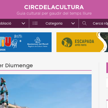
CIRCDELACULTURA
Guia cultural per gaudir del temps lliure
oblació
Categoria
Cerca rà
mer Diumenge