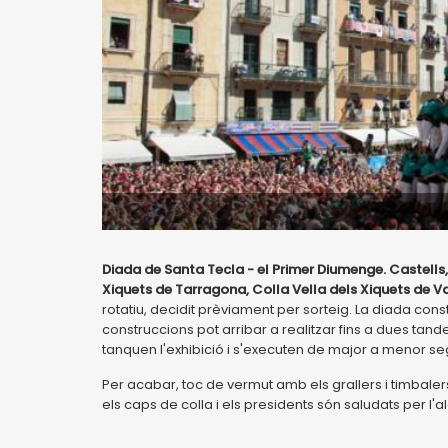
Diada de Santa Tecla - el Primer Diumenge. Castells, 
Xiquets de Tarragona, Colla Vella dels Xiquets de Val
rotatiu, decidit prèviament per sorteig. La diada cons
construccions pot arribar a realitzar fins a dues tand
tanquen l'exhibició i s'executen de major a menor se
Per acabar, toc de vermut amb els grallers i timbaler
els caps de colla i els presidents són saludats per l'al