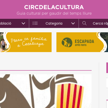
CIRCDELACULTURA
Guia cultural per gaudir del temps lliure
oblació
Categoria
Cerca rà