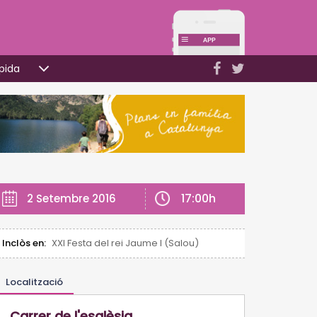
pida
17:00h
2 Setembre 2016
Inclòs en:
XXI Festa del rei Jaume I (Salou)
Localització
Carrer de l'esglèsia