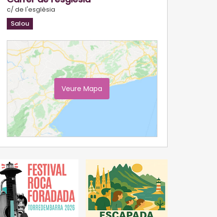
c/ de l'esglèsia
Salou
Veure Mapa
Ampliar Mapa