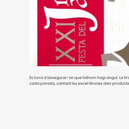
És hora d’assegurar-se que tothom hagi vingut. La fir
cada parada, cantant les excel·lències dels productes