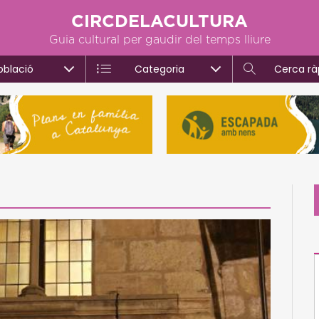
CIRCDELACULTURA
Guia cultural per gaudir del temps lliure
oblació
Categoria
Cerca rà