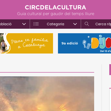
CIRCDELACULTURA
Guia cultural per gaudir del temps lliure
oblació
Categoria
Cerca rà