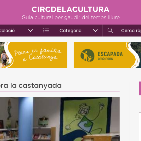
CIRCDELACULTURA
Guia cultural per gaudir del temps lliure
oblació
Categoria
Cerca rà
bra la castanyada