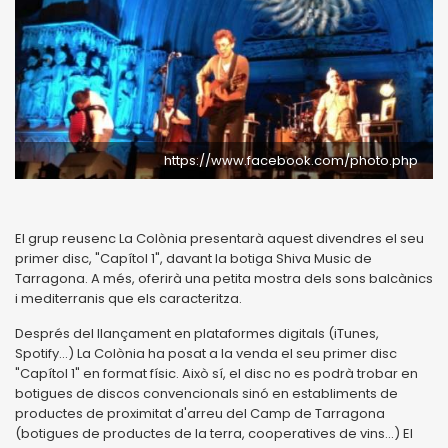
https://www.facebook.com/photo.php
El grup reusenc La Colònia presentarà aquest divendres el seu
primer disc, "Capítol 1", davant la botiga Shiva Music de
Tarragona. A més, oferirà una petita mostra dels sons balcànics
i mediterranis que els caracteritza.
Després del llançament en plataformes digitals (iTunes,
Spotify...) La Colònia ha posat a la venda el seu primer disc
"Capítol 1" en format físic. Això sí, el disc no es podrà trobar en
botigues de discos convencionals sinó en establiments de
productes de proximitat d'arreu del Camp de Tarragona
(botigues de productes de la terra, cooperatives de vins...) El