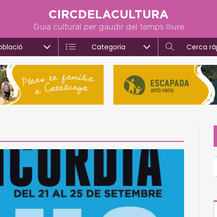
CIRCDELACULTURA
Guia cultural per gaudir del temps lliure
oblació
Categoria
Cerca rà