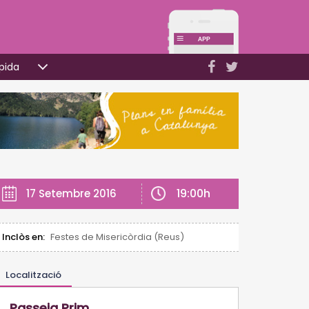
pida
19:00h
17 Setembre 2016
Inclòs en:
Festes de Misericòrdia (Reus)
Localització
Passeig Prim