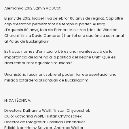
Alemanya 2012 52min VOSCat
El juny de 2012, Isabel II va celebrar 60 anys de regnat. Cap altre
cap d’estat ha persistit tant de temps al poder. Al llarg
d’aquests 60 anys, tots els Primers Ministres (des de Winston
Churchill fins a David Cameron) han fet una audiència setmanal
al Palau de Buckingham.
Es tracta només d’un ritual o bé és una manifestació de la
importància de la reina a la política del Regne Unit? Què es
discuteix durant aquestes reunions?
Una història fascinant sobre el poder i la representació, una
mirada xafardera al santuari de Buckingahm.
FITXA TÈCNICA:
Directors: Katharina Wolff, Tristan Chytroschek
Guió: Katharina Wolff, Tristan Chytroschek
Director de fotografia: Christian Eichenauer
Edició: Karl-Heinz Satzger, Andreas Walter