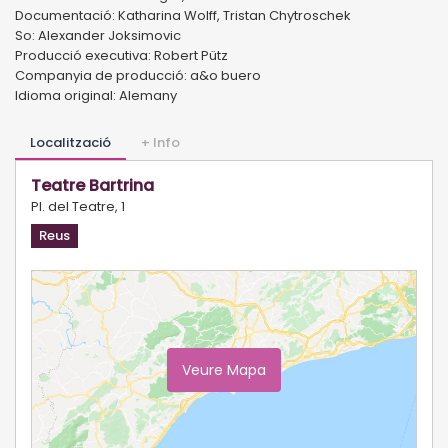
Documentació: Katharina Wolff, Tristan Chytroschek
So: Alexander Joksimovic
Producció executiva: Robert Pütz
Companyia de producció: a&o buero
Idioma original: Alemany
Localització
+ Info
Teatre Bartrina
Pl. del Teatre, 1
Reus
Veure Mapa