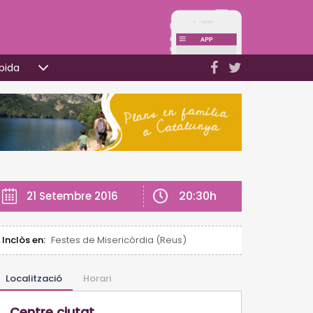
pida
20:30h
21 Setembre 2016
Inclòs en:
Festes de Misericòrdia (Reus)
Localització
Horari
Centre ciutat