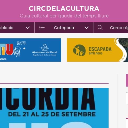
CIRCDELACULTURA
Guia cultural per gaudir del temps lliure
oblació
Categoria
Cerca rà