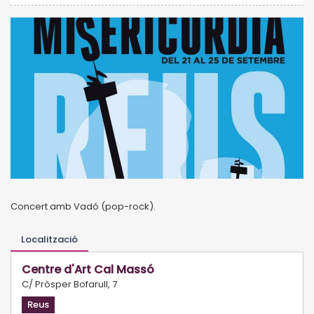
Concert amb Vadó (pop-rock).
Localització
Centre d'Art Cal Massó
C/ Pròsper Bofarull, 7
Reus