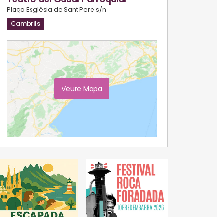
Plaça Església de Sant Pere s/n
Cambrils
Veure Mapa
Ampliar Mapa