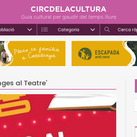
CIRCDELACULTURA
Guia cultural per gaudir del temps lliure
oblació
Categoria
Cerca rà
nges al Teatre'