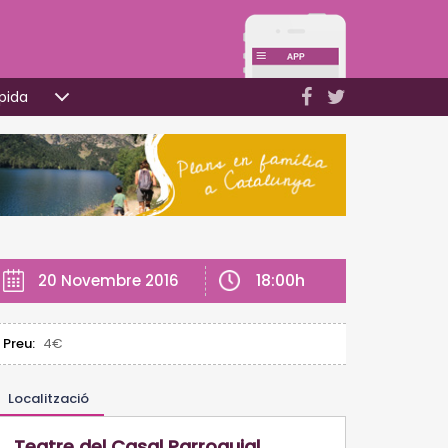
pida
18:00h
20 Novembre 2016
Preu:
4€
Localització
Teatre del Casal Parroquial