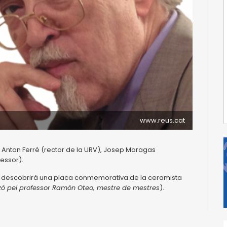
www.reus.cat
ep Anton Ferré (rector de la URV), Josep Moragas
essor).
t) descobrirà una placa conmemorativa de la ceramista
tzó pel professor Ramón Oteo, mestre de mestres
).