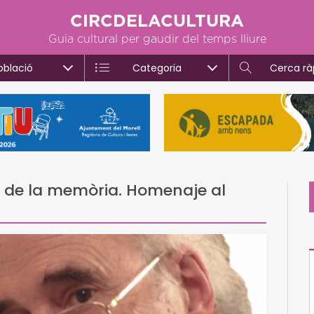
CIRCDELACULTURA
Guia cultural per gaudir del temps lliure
oblació
Categoria
Cerca rà
at de la memòria. Homenaje al