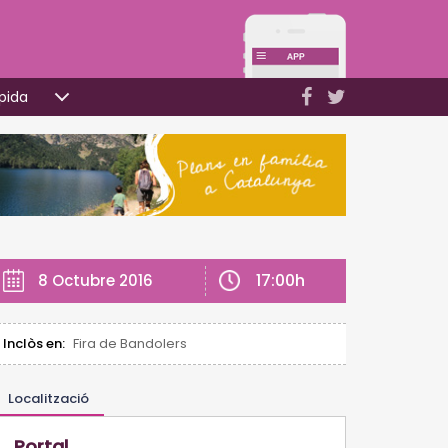
pida
17:00h
8 Octubre 2016
Inclòs en:
Fira de Bandolers
Localització
Portal