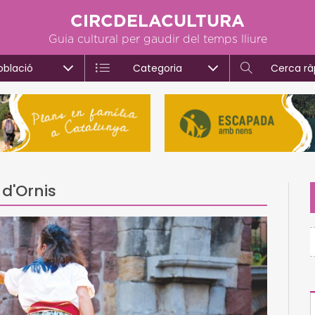
CIRCDELACULTURA
Guia cultural per gaudir del temps lliure
oblació
Categoria
Cerca rà
d'Ornis