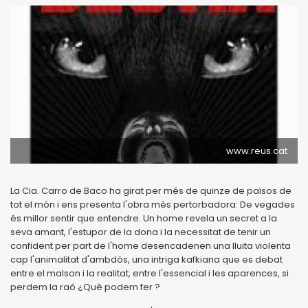
www.reus.cat
La Cia. Carro de Baco ha girat per més de quinze de països de
tot el món i ens presenta l'obra més pertorbadora: De vegades
és millor sentir que entendre. Un home revela un secret a la
seva amant, l'estupor de la dona i la necessitat de tenir un
confident per part de l'home desencadenen una lluita violenta
cap l'animalitat d'ambdós, una intriga kafkiana que es debat
entre el malson i la realitat, entre l'essencial i les aparences, si
perdem la raó ¿Què podem fer ?