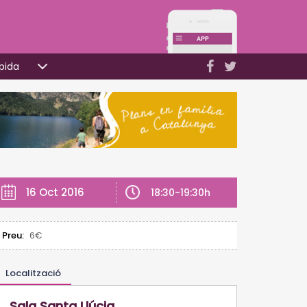
pida
16 Oct 2016
18:30-19:30h
Preu:
6€
Localització
Sala Santa Llúcia