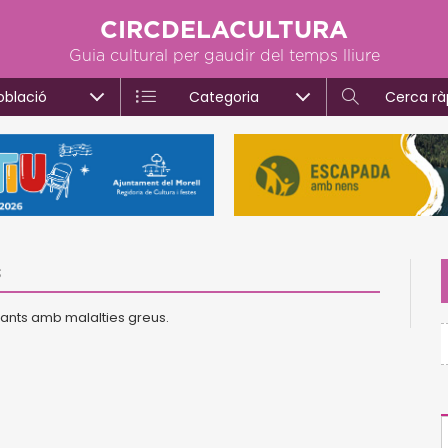
CIRCDELACULTURA
Guia cultural per gaudir del temps lliure
oblació
Categoria
Cerca rà
s
fants amb malalties greus.