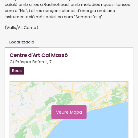
català amb aires a Radhiohead, amb melodies riques i tenses
com a "No", i altres cançons plenes d'energia amb una
instrumentació més acústica com "Sempre feliç".
(Valls/Alt Camp)
Localització
Centre d'Art Cal Massó
C/ Pròsper Bofarull, 7
Reus
Veure Mapa