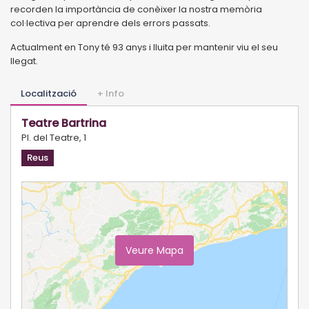
recorden la importància de conèixer la nostra memòria
col·lectiva per aprendre dels errors passats.
Actualment en Tony té 93 anys i lluita per mantenir viu el seu
llegat.
Localització
+ Info
Teatre Bartrina
Pl. del Teatre, 1
Reus
Veure Mapa
Ampliar Mapa