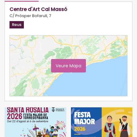
Centre d'Art Cal Massó
C/ Pròsper Bofarull, 7
Reus
Veure Mapa
Ampliar Mapa