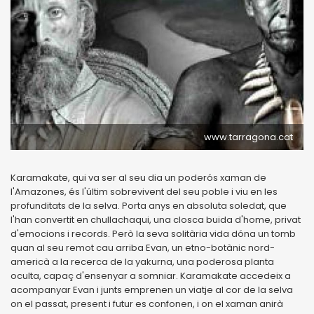
www.tarragona.cat
Karamakate, qui va ser al seu dia un poderós xaman de
l'Amazones, és l'últim sobrevivent del seu poble i viu en les
profunditats de la selva. Porta anys en absoluta soledat, que
l'han convertit en chullachaqui, una closca buida d'home, privat
d'emocions i records. Però la seva solitària vida dóna un tomb
quan al seu remot cau arriba Evan, un etno-botànic nord-
americà a la recerca de la yakurna, una poderosa planta
oculta, capaç d'ensenyar a somniar. Karamakate accedeix a
acompanyar Evan i junts emprenen un viatje al cor de la selva
on el passat, present i futur es confonen, i on el xaman anirà