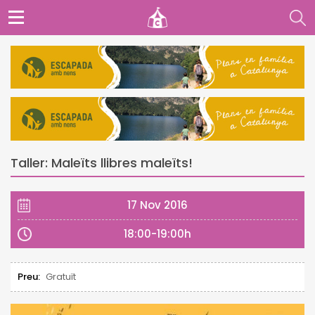
Taller: Maleïts llibres maleïts!
17 Nov 2016
18:00-19:00h
Preu:
Gratuït