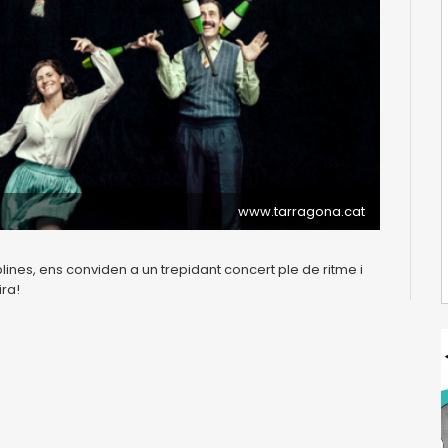
www.tarragona.cat
plines, ens conviden a un trepidant concert ple de ritme i
ira!