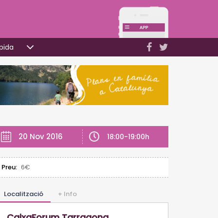
pida
20 Nov 2016
18:00-19:00h
Preu:
6€
Localització
+ Info
CaixaForum Tarragona