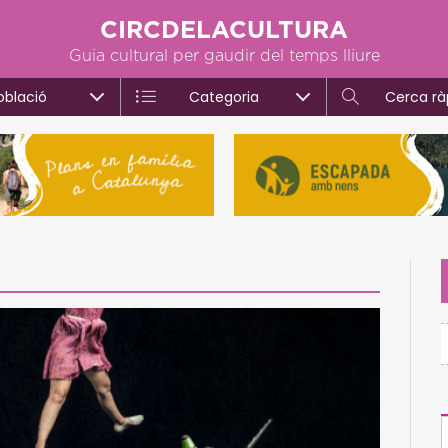
CIRCDELACULTURA
Guia cultural per gaudir del temps lliure
oblació
Categoria
Cerca rà