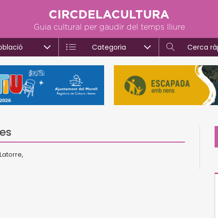
CIRCDELACULTURA
Guia cultural per gaudir del temps lliure
oblació
Categoria
Cerca rà
nes
Latorre,