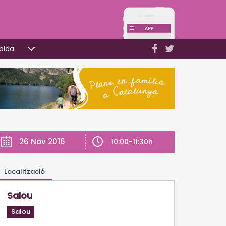
pida
26 Nov 2016
10:00-11:30h
Localització
Salou
Salou