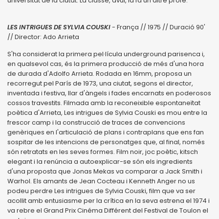
universitat de la ciutat. La classe, avui, la fa un altre profe.
LES INTRIGUES DE SYLVIA COUSKI
- França // 1975 // Duració 90'
// Director: Ado Arrieta
S'ha con­si­de­rat la pri­mera pel·lícula under­ground pari­senca i,
en qual­se­vol cas, és la pri­mera pro­ducció de més d'una hora
de durada d'Adolfo Arri­eta. Rodada en 16mm, pro­posa un
recor­re­gut pel París de 1973, una ciu­tat, segons el direc­tor,
inven­tada i fes­tiva, llar d'àngels i fades encar­nats en pode­ro­sos
cos­sos tra­ves­tits. Fil­mada amb la reco­nei­xi­ble espon­taneïtat
poètica d'Arri­eta, Les intri­gues de Syl­via Couski es mou entre la
fres­cor camp i la cons­trucció de tra­ces de con­ven­ci­ons
genèriques en l'arti­cu­lació de plans i con­tra­plans que ens fan
sos­pi­tar de les inten­ci­ons de per­so­nat­ges que, al final, només
són retra­tats en les seves for­mes. Film noir, joc poètic, kitsch
ele­gant i la renúncia a auto­ex­pli­car-se són els ingre­di­ents
d'una pro­posta que Jonas Mekas va com­pa­rar a Jack Smith i
War­hol. Els amants de Jean Coc­teau i Ken­neth Anger no us
podeu per­dre Les intri­gues de Syl­via Couski, film que va ser
aco­llit amb entu­si­asme per la crítica en la seva estrena el 1974 i
va rebre el Grand Prix Cinéma Différent del Fes­ti­val de Tou­lon el