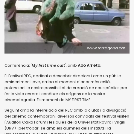
www.tarragona.cat
Conferència: '
My first time cult
', amb
Ado Arrieta
.
El Festival REC, dedicat a descobrir directors i amb un públic
eminentment jove, arriba al moment d'anar més enllà,
potenciant la nostra possibilitat de creació de nous públics per
fer la vista enrere i conèixer els orígens de la nostra
cinematografia. És moment de MY FIRST TIME.
Seguint amb la interrelació del REC amb la ciutat i la divulgació
del cinema contemporani, diversos convidats del festival visiten
l'Auditori Caixa Forum i les aules de la Universitat Rovira i Virgili
(URV) i per trobar-se amb els alumnes dels instituts i la