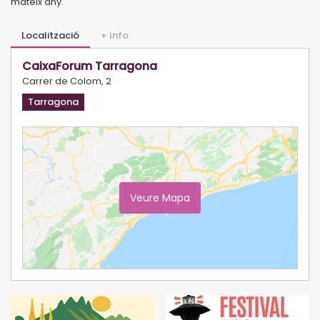
mateix any.
Localització
+ Info
CaixaForum Tarragona
Carrer de Colom, 2
Tarragona
Veure Mapa
Ampliar Mapa