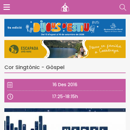
Cor Singtònic - Gòspel
16 Des 2016
17:25-18:15h