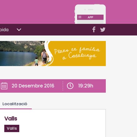
pida
19:29h
20 Desembre 2016
Localització
Valls
Valls