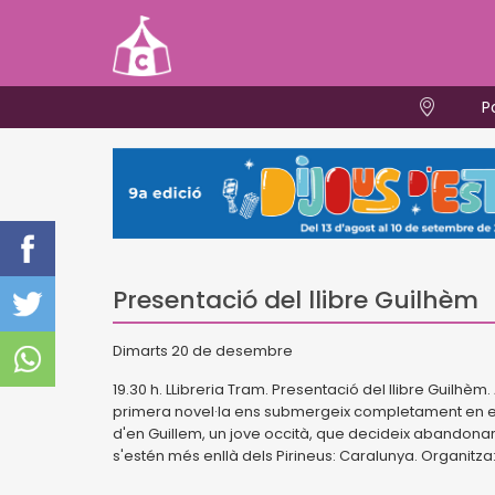
P
Presentació del llibre Guilhèm
Dimarts 20 de desembre
19.30 h. LLibreria Tram. Presentació del llibre Guilhèm
primera novel·la ens submergeix completament en el m
d'en Guillem, un jove occità, que decideix abandonar 
s'estén més enllà dels Pirineus: Caralunya. Organitza: