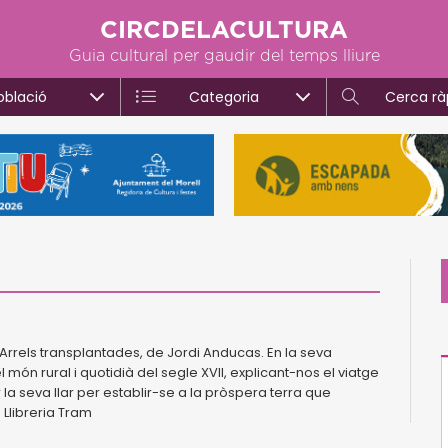
CIRCDELACULTURA
Guia cultural per gaudir del temps lliure
oblació
Categoria
Cerca rà
. Arrels transplantades, de Jordi Anducas. En la seva
ón rural i quotidià del segle XVII, explicant-nos el viatge
la seva llar per establir-se a la pròspera terra que
 Llibreria Tram