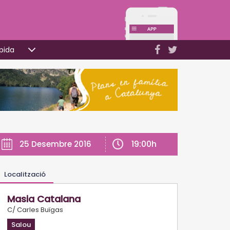
pida
19:00h
25 Desembre 2016
Localització
Masia Catalana
C/ Carles Buïgas
Salou