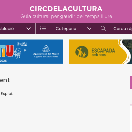
CIRCDELACULTURA
Guia cultural per gaudir del temps lliure
oblació
Categoria
Cerca rà
ent
Esplai.