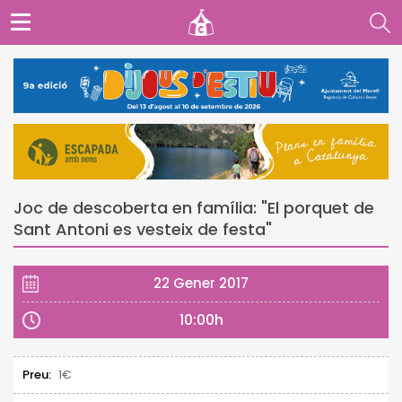
Joc de descoberta en família: "El porquet de
Sant Antoni es vesteix de festa"
22 Gener 2017
10:00h
Preu:
1€