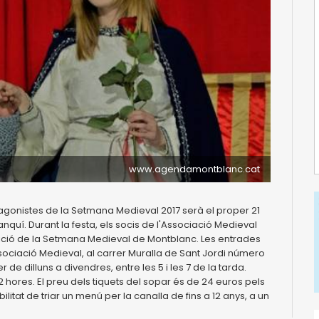
www.agendamontblanc.cat
tagonistes de la Setmana Medieval 2017 serà el proper 21
anquí. Durant la festa, els socis de l'Associació Medieval
 edició de la Setmana Medieval de Montblanc. Les entrades
Associació Medieval, al carrer Muralla de Sant Jordi número
e dilluns a divendres, entre les 5 i les 7 de la tarda.
12 hores. El preu dels tiquets del sopar és de 24 euros pels
litat de triar un menú per la canalla de fins a 12 anys, a un