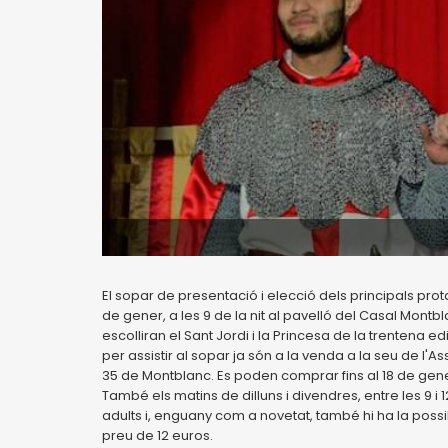
El sopar de presentació i elecció dels principals pro
de gener, a les 9 de la nit al pavelló del Casal Montbl
escolliran el Sant Jordi i la Princesa de la trentena
per assistir al sopar ja són a la venda a la seu de l'
35 de Montblanc. Es poden comprar fins al 18 de gener d
També els matins de dilluns i divendres, entre les 9 i 
adults i, enguany com a novetat, també hi ha la possibi
preu de 12 euros.