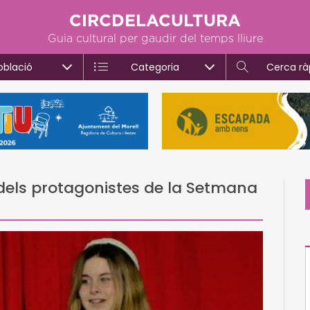
CIRCDELACULTURA
Guia cultural per gaudir del temps lliure
oblació
Categoria
Cerca rà
 dels protagonistes de la Setmana