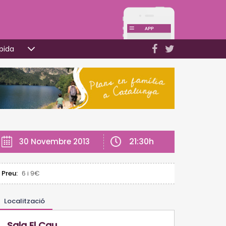
pida
21:30h
30 Novembre 2013
Preu:
6 i 9€
Localització
Sala El Cau