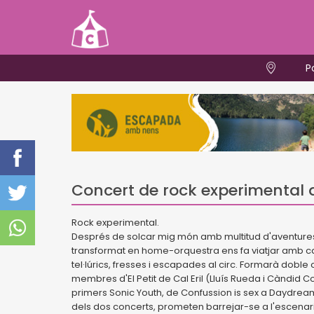
P
Concert de rock experimental 
Rock experimental.
Després de solcar mig món amb multitud d'aventures 
transformat en home-orquestra ens fa viatjar amb can
tel·lúrics, fresses i escapades al circ. Formarà dob
membres d'El Petit de Cal Eril (Lluís Rueda i Càndid C
primers Sonic Youth, de Confussion is sex a Daydream
dels dos concerts, prometen barrejar-se a l'escenar