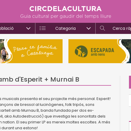
CIRCDELACULTURA
Guia cultural per gaudir del temps lliure
oblació
Categoria
Cerca rà
amb d'Esperit + Murnai B
musicals presenta el seu projecte més personal. Esperit!
çons de bressol al·lucinògenes, folk tripós, sons
le cartell amb Murnau B, banda fundada per dos ex-
oll, aka Autodestrucció) que investiga les sonoritats dels
 nation. El seu primer LP es mereix moltes escoltes. A més
i durant una estona!