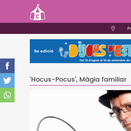
P
'Hocus-Pocus', Màgia familiar