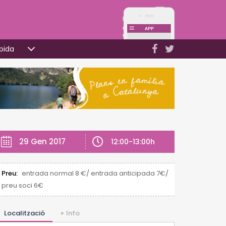
pida
29 Gen 2017
12:00-13:00h
Preu:
entrada normal 8 €/ entrada anticipada 7€/
preu soci 6€
Localització
+ Info