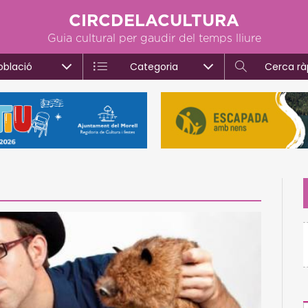
CIRCDELACULTURA
Guia cultural per gaudir del temps lliure
oblació
Categoria
Cerca rà