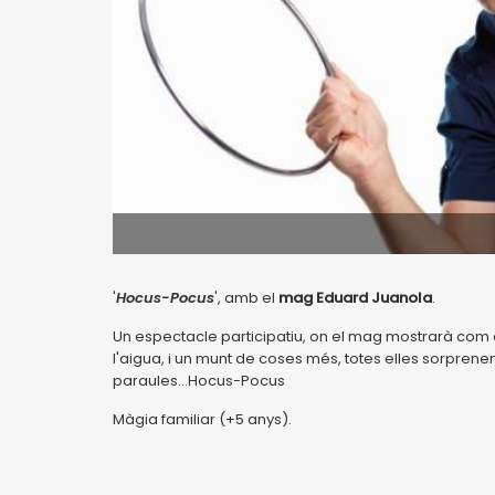
'
Hocus-Pocus
', amb el
mag Eduard Juanola
.
Un espectacle participatiu, on el mag mostrarà com e
l'aigua, i un munt de coses més, totes elles sorprene
paraules...Hocus-Pocus
Màgia familiar (+5 anys).