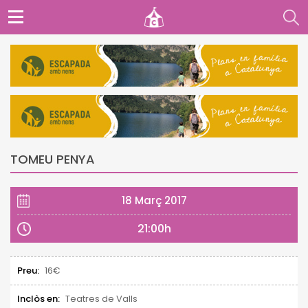
TOMEU PENYA
18 Març 2017
21:00h
Preu:
16€
Inclòs en:
Teatres de Valls