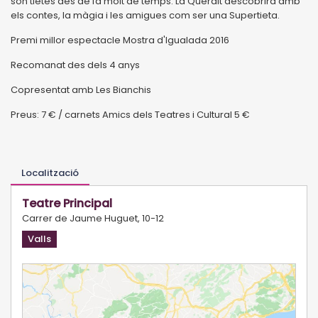
són tietes des de fa molt de temps. La Queralt descobrirà amb
els contes, la màgia i les amigues com ser una Supertieta.
Premi millor espectacle Mostra d'Igualada 2016
Recomanat des dels 4 anys
Copresentat amb Les Bianchis
Preus: 7 € / carnets Amics dels Teatres i Cultural 5 €
Localització
Teatre Principal
Carrer de Jaume Huguet, 10-12
Valls