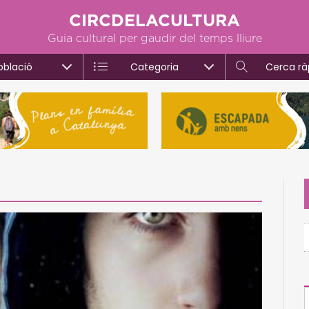
CIRCDELACULTURA
Guia cultural per gaudir del temps lliure
oblació
Categoria
Cerca rà