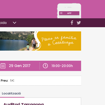
pida
29 Gen 2017
19:00-20:00h
Preu:
5€
Localització
Auditori Tarragona