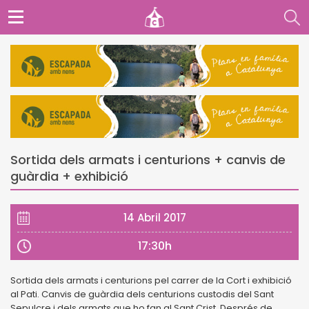
Sortida dels armats i centurions + canvis de
guàrdia + exhibició
14 Abril 2017
17:30h
Sortida dels armats i centurions pel carrer de la Cort i exhibició
al Pati. Canvis de guàrdia dels centurions custodis del Sant
Sepulcre i dels armats que ho fan al Sant Crist. Després de