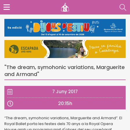
"The dream, symohonic variations, Marguerite
and Armand"
7 Juny 2017
20:15h
“The dream, symohonic variations, Marguerite and Armand”. El
Royal Ballet porta les festes dels 70 anys a la Royal Opera
House amb un programa mixt d'obres del seu coreògraf