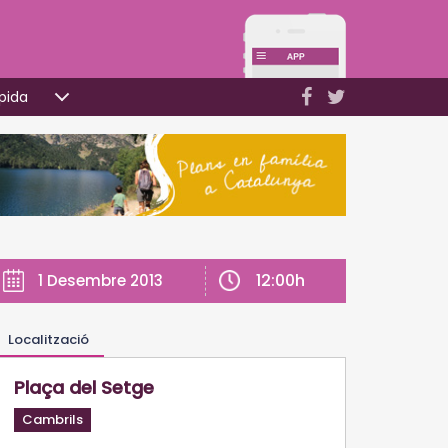
pida
12:00h
1 Desembre 2013
Localització
Plaça del Setge
Cambrils