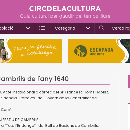
CIRCDELACULTURA
Guia cultural per gaudir del temps lliure
oblació
Categoria
Cerca rà
mbrils de l'any 1640
te institucional a càrrec del Sr. Francesc Homs i Molist,
esidència i Portaveu del Govern de la Generalitat de
l Camí.
I FESTIU DE CAMBRILS:
a “Tota l’Endenga” i del Ball de Bastons de Cambrils.