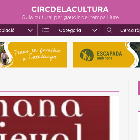
CIRCDELACULTURA
Guia cultural per gaudir del temps lliure
oblació
Categoria
Cerca rà