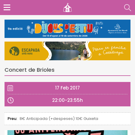
Concert de Brioles
17 Feb 2017
22:00-23:55h
Preu:
8€ Anticipada (+despeses) 10€ Guixeta