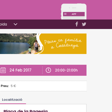
pida
24 Feb 2017
20:00-21:00h
Preu:
5 €
Localització
Plaça de la Pagesia