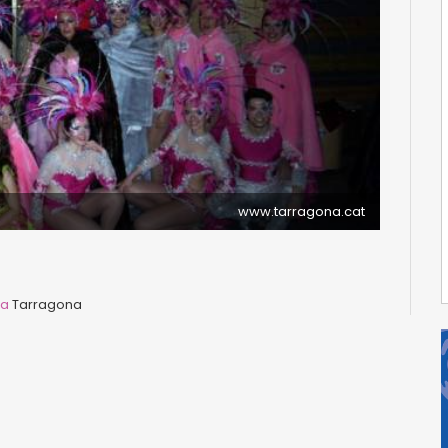
www.tarragona.cat
ta
Tarragona