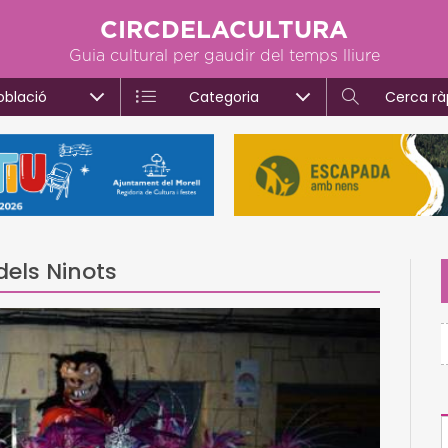
CIRCDELACULTURA
Guia cultural per gaudir del temps lliure
oblació
Categoria
Cerca rà
dels Ninots