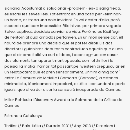
siciliana. Acostumat a solucionar «problem- es» a sang freda,
ell escriu les seves lleis. Tot entrant en una casa per «eliminar»
un home, es troba una noia invident. Es vol desfer d’ella, però
succeeix quelcom impossible: Rita hi veu per primera vegada.
Salvo, captivat, decideix canviar de vida. Però no es fàcil fugir
de l’entorn al qual ambdós pertanyen. En un món sense cor, ell
haurà de prendre una decisió que el pot fer dèbil. Els dos
directors i guionistes debutants contradiuen aquells que diuen
que el cinema italià va curt d’idees, i aconseg- ueixen casar
dos elements tan aparentment oposats, com el thriller i la
poesia, la màfia i l’amor, tot passant pel western crepuscular en
un relat potent que et pren sensorialment. Un film a mig camí
entre Le Samurai de Melville i Gomorra (Garrone), a estones
minimalista, tècnicament impactant, estètic i contundent a parts
iguals, que el va dur a ser la sensació inesperada de Cannes.
Millor Pel·lícula i Discovery Award a la Setmana de la Crítica de
Cannes
Estrena a Catalunya
Thriller // País: Itàlia // Durada: 103’ // Any: 2013 // Directors i