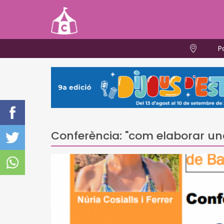
P
Conferència: "com elaborar un