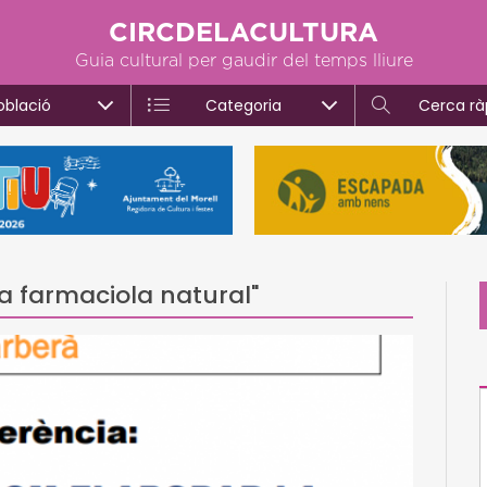
CIRCDELACULTURA
Guia cultural per gaudir del temps lliure
oblació
Categoria
Cerca rà
a farmaciola natural"