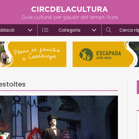
CIRCDELACULTURA
Guia cultural per gaudir del temps lliure
oblació
Categoria
Cerca rà
estoltes