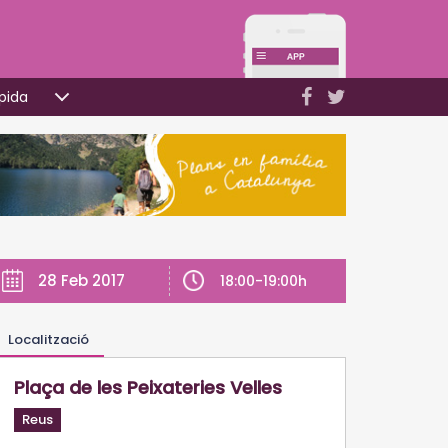
pida
28 Feb 2017
18:00-19:00h
Localització
Plaça de les Peixateries Velles
Reus